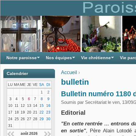
Notre paroisse
Nos équipes
Vie chrétienne
Vie par
Accueil
›
Calendrier
Vous êtes ici
bulletin
LU
MA
ME
JE
VE
SA
DI
Bulletin numéro 1180 
1
2
3
4
5
6
7
8
9
Soumis par
Secrétariat
le ven, 13/09/
10
11
12
13
14
15
16
Editorial
17
18
19
20
21
22
23
24
25
26
27
28
29
30
"En cette rentrée … entrons d
31
en sortie"
, Père Alain Lotodé 
août 2026