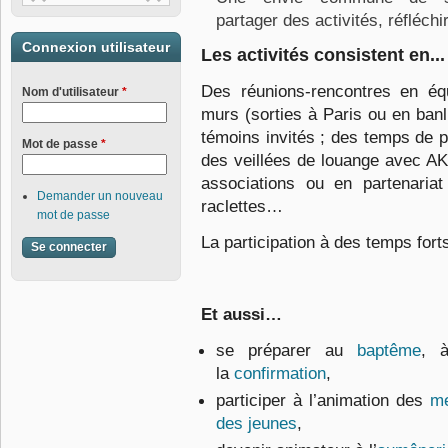
partager des activités, réfléch
Connexion utilisateur
Les activités consistent en...
Des réunions-rencontres en éq
Nom d'utilisateur
*
murs (sorties à Paris ou en banl
témoins invités ; des temps de p
Mot de passe
*
des veillées de louange avec AK
associations ou en partenaria
Demander un nouveau
raclettes…
mot de passe
La participation à des temps fort
Et aussi…
se préparer au
baptême
, 
la
confirmation
,
participer à l’animation des
me
des jeunes
,