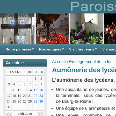
Notre paroisse
Nos équipes
Vie chrétienne
Vie par
Accueil
›
Enseignement de la foi
›
Calendrier
Vous êtes ici
Aumônerie des lycé
LU
MA
ME
JE
VE
SA
DI
1
2
L'aumônerie des lycéens, 
3
4
5
6
7
8
9
Une soixantaine de jeunes, de
10
11
12
13
14
15
16
la terminale, issus des lycée
17
18
19
20
21
22
23
de Bourg-la-Reine ;
24
25
26
27
28
29
30
31
Une équipe de 6 animateurs et 
août 2026
Une envie commune de se