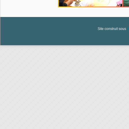
Site construit sous
D