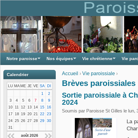
Notre paroisse
Nos équipes
Vie chrétienne
Vie par
Accueil
›
Vie paroissiale
›
Calendrier
Vous êtes ici
Brèves paroissiales
LU
MA
ME
JE
VE
SA
DI
Sortie paroissiale à C
1
2
3
4
5
6
7
8
9
2024
10
11
12
13
14
15
16
Soumis par
Paroisse St Gilles
le lun,
17
18
19
20
21
22
23
La p
24
25
26
27
28
29
30
31
Char
août 2026