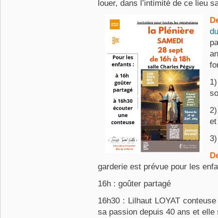
louer, dans l’intimité de ce lieu s
D
d
p
a
fo
1)
sœ
2)
et
3)
D
garderie est prévue pour les enf
16h : goûter partagé
16h30 : Lilhaut LOYAT conteuse 
sa passion depuis 40 ans et elle s