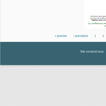
« premier
‹ précédent
1
2
Pages
Site construit sous
D