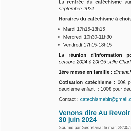
La
rentrée du catéchisme
aur
septembre 2024.
Horaires du catéchisme à chois
Mardi 17h15-18h15
Mercredi 10h30-11h30
Vendredi 17h15-18h15
La
réunion d'information p
octobre 2024 à 20h15 salle Char
1ère messe en famille
:
dimanch
Cotisation catéchisme
: 60€ po
deuxième enfant : 100€ pour deu
Contact :
catechismeblr@gmail.
Venons dire Au Revoir
30 juin 2024
Soumis par
Secrétariat
le mar, 28/05/