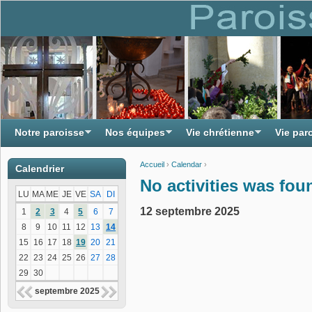
Notre paroisse
Nos équipes
Vie chrétienne
Vie par
Accueil
›
Calendar
›
Calendrier
Vous êtes ici
No activities was fou
LU
MA
ME
JE
VE
SA
DI
12 septembre 2025
1
2
3
4
5
6
7
8
9
10
11
12
13
14
15
16
17
18
19
20
21
22
23
24
25
26
27
28
29
30
septembre 2025