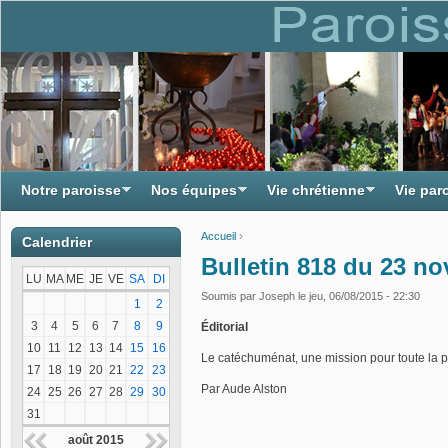
Notre paroisse
Nos équipes
Vie chrétienne
Vie par
Accueil
›
Calendrier
Vous êtes ici
Bulletin 818 du 23 n
LU
MA
ME
JE
VE
SA
DI
Soumis par
Joseph
le jeu, 06/08/2015 - 22:30
1
2
3
4
5
6
7
8
9
Éditorial
10
11
12
13
14
15
16
Le catéchuménat, une mission pour toute la 
17
18
19
20
21
22
23
Par Aude Alston
24
25
26
27
28
29
30
31
août 2015