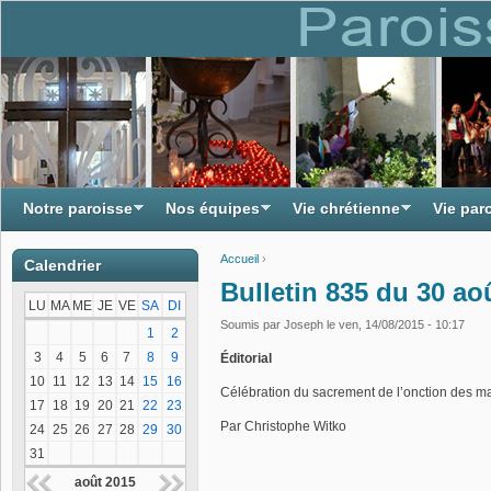
Notre paroisse
Nos équipes
Vie chrétienne
Vie par
Accueil
›
Calendrier
Vous êtes ici
Bulletin 835 du 30 ao
LU
MA
ME
JE
VE
SA
DI
Soumis par
Joseph
le ven, 14/08/2015 - 10:17
1
2
3
4
5
6
7
8
9
Éditorial
10
11
12
13
14
15
16
Célébration du sacrement de l’onction des m
17
18
19
20
21
22
23
Par Christophe Witko
24
25
26
27
28
29
30
31
août 2015