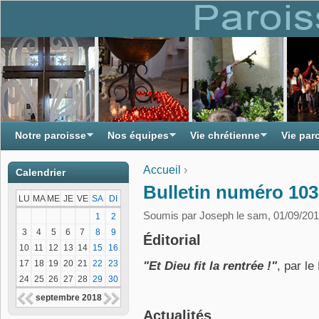
Notre paroisse
Nos équipes
Vie chrétienne
Vie par
Accueil
›
Calendrier
Vous êtes ici
Bulletin numéro 103
LU
MA
ME
JE
VE
SA
DI
Soumis par
Joseph
le sam, 01/09/201
1
2
3
4
5
6
7
8
9
Éditorial
10
11
12
13
14
15
16
17
18
19
20
21
22
23
"Et Dieu fit la rentrée !"
, par le
24
25
26
27
28
29
30
septembre 2018
Actualités