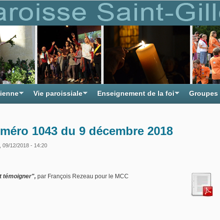
tienne
Vie paroissiale
Enseignement de la foi
Groupes
uméro 1043 du 9 décembre 2018
, 09/12/2018 - 14:20
t témoigner",
par François Rezeau pour le MCC