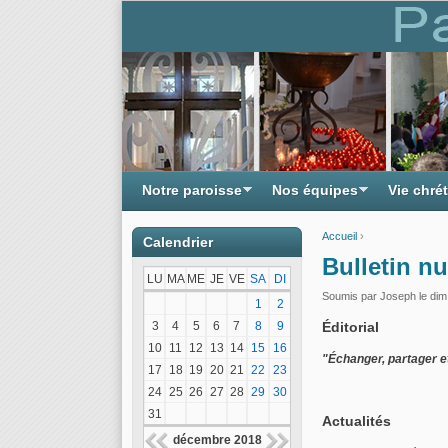
Notre paroisse
Nos équipes
Vie chré
Accueil
›
Calendrier
Vous êtes ici
Bulletin n
LU
MA
ME
JE
VE
SA
DI
Soumis par
Joseph
le dim
1
2
3
4
5
6
7
8
9
Éditorial
10
11
12
13
14
15
16
"Échanger, partager e
17
18
19
20
21
22
23
24
25
26
27
28
29
30
31
Actualités
décembre 2018