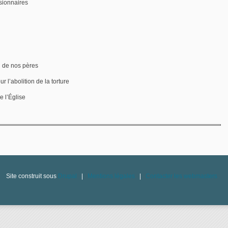
ssionnaires
i de nos pères
r l’abolition de la torture
 l’Église
Site construit sous
Drupal
|
Mentions légales
|
Contacter les webmasters