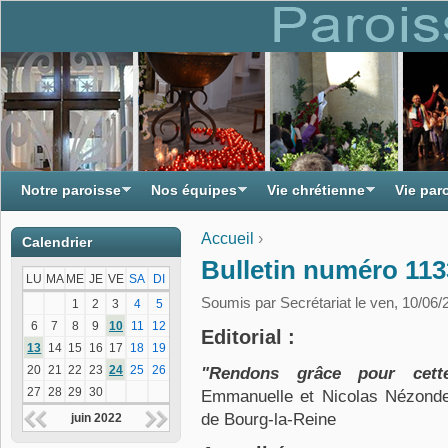
Notre paroisse
Nos équipes
Vie chrétienne
Vie par
Accueil
›
Calendrier
Vous êtes ici
Bulletin numéro 113
LU
MA
ME
JE
VE
SA
DI
Soumis par
Secrétariat
le ven, 10/06/
1
2
3
4
5
6
7
8
9
10
11
12
Editorial :
13
14
15
16
17
18
19
20
21
22
23
24
25
26
"Rendons grâce pour cett
27
28
29
30
Emmanuelle et Nicolas Nézondet
de Bourg-la-Reine
juin 2022