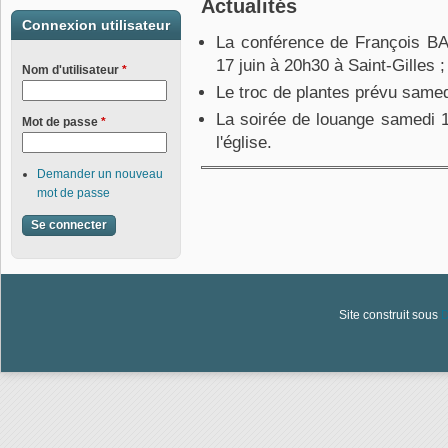
Actualités
Connexion utilisateur
La conférence de François BAU
17 juin à 20h30 à Saint-Gilles 
Nom d'utilisateur
*
Le troc de plantes prévu samedi
La soirée de louange samedi 
Mot de passe
*
l'église.
Demander un nouveau
mot de passe
Site construit sous
D