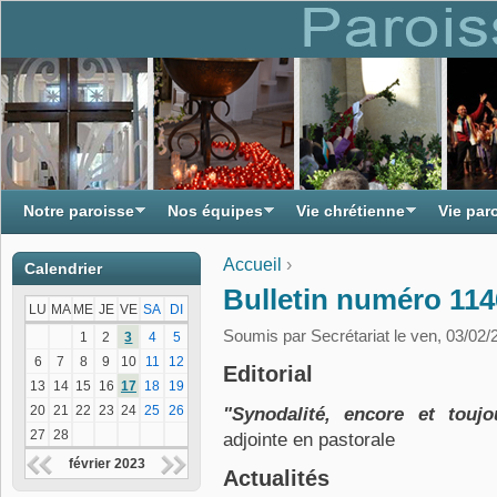
Notre paroisse
Nos équipes
Vie chrétienne
Vie par
Accueil
›
Calendrier
Vous êtes ici
Bulletin numéro 1146
LU
MA
ME
JE
VE
SA
DI
Soumis par
Secrétariat
le ven, 03/02/
1
2
3
4
5
6
7
8
9
10
11
12
Editorial
13
14
15
16
17
18
19
20
21
22
23
24
25
26
"Synodalité, encore et toujo
27
28
adjointe en pastorale
février 2023
Actualités