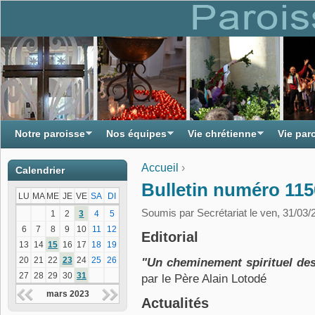
Notre paroisse
Nos équipes
Vie chrétienne
Vie par
Accueil
›
Calendrier
Vous êtes ici
Bulletin numéro 1150
LU
MA
ME
JE
VE
SA
DI
Soumis par
Secrétariat
le ven, 31/03/
1
2
3
4
5
6
7
8
9
10
11
12
Editorial
13
14
15
16
17
18
19
20
21
22
23
24
25
26
"Un cheminement spirituel de
27
28
29
30
31
par le Père Alain Lotodé
mars 2023
Actualités