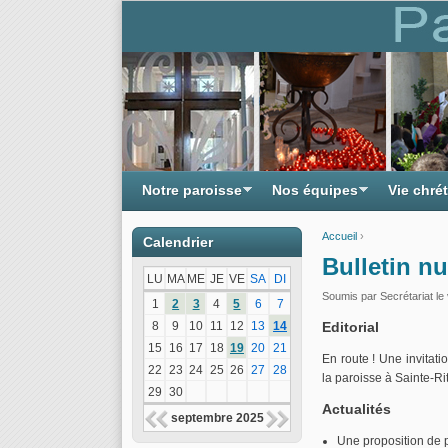
Notre paroisse
Nos équipes
Vie chré
Accueil
›
Calendrier
Vous êtes ici
Bulletin n
LU
MA
ME
JE
VE
SA
DI
Soumis par
Secrétariat
le 
1
2
3
4
5
6
7
8
9
10
11
12
13
14
Editorial
15
16
17
18
19
20
21
En route ! Une invitati
22
23
24
25
26
27
28
la paroisse à Sainte-Ri
29
30
Actualités
septembre 2025
Une proposition de p