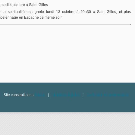
amedi 4 octobre à Saint-Gilles
 la spiritualité espagnole lundi 13 octobre à 20h30 à Saint-Gilles, et plus
le pèlerinage en Espagne ce même soir.
Site construit sous
Drupal
|
Mentions légales
|
Contacter les webmasters