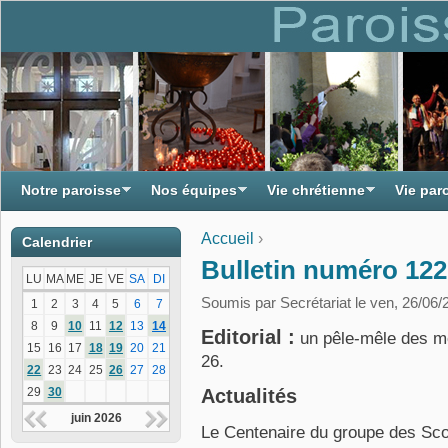
Notre paroisse
Nos équipes
Vie chrétienne
Vie par
Accueil
›
Calendrier
Vous êtes ici
Bulletin numéro 122
LU
MA
ME
JE
VE
SA
DI
Soumis par
Secrétariat
le ven, 26/06/
1
2
3
4
5
6
7
8
9
10
11
12
13
14
Editorial :
un pêle-mêle des mo
15
16
17
18
19
20
21
26.
22
23
24
25
26
27
28
29
30
Actualités
juin 2026
Le Centenaire du groupe des Sco