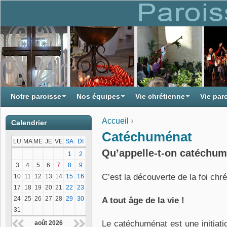
Notre paroisse
Nos équipes
Vie chrétienne
Vie par
Accueil
›
Calendrier
Vous êtes ici
Catéchuménat
LU
MA
ME
JE
VE
SA
DI
Qu’appelle-t-on catéchum
1
2
3
4
5
6
7
8
9
C’est la découverte de la foi chr
10
11
12
13
14
15
16
17
18
19
20
21
22
23
24
25
26
27
28
29
30
A tout âge de la vie !
31
Le catéchuménat est une initiatio
août 2026