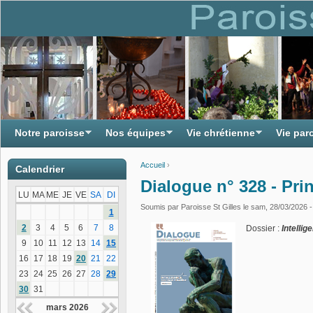
Notre paroisse
Nos équipes
Vie chrétienne
Vie par
Accueil
›
Calendrier
Vous êtes ici
Dialogue n° 328 - Pr
LU
MA
ME
JE
VE
SA
DI
Soumis par
Paroisse St Gilles
le sam, 28/03/2026 -
1
2
3
4
5
6
7
8
Dossier :
Intellig
9
10
11
12
13
14
15
16
17
18
19
20
21
22
23
24
25
26
27
28
29
30
31
mars 2026