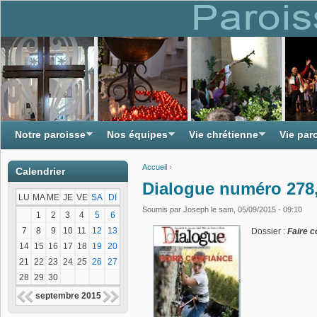
Notre paroisse
Nos équipes
Vie chrétienne
Vie par
Accueil
›
Calendrier
Vous êtes ici
Dialogue numéro 278,
LU
MA
ME
JE
VE
SA
DI
Soumis par
Joseph
le sam, 05/09/2015 - 09:10
1
2
3
4
5
6
7
8
9
10
11
12
13
Dossier :
Faire c
14
15
16
17
18
19
20
21
22
23
24
25
26
27
28
29
30
septembre 2015