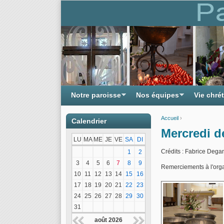
Notre paroisse
Nos équipes
Vie chré
Accueil
›
Calendrier
Vous êtes ici
Mercredi d
LU
MA
ME
JE
VE
SA
DI
Crédits : Fabrice Dega
1
2
3
4
5
6
7
8
9
Remerciements à l'organ
10
11
12
13
14
15
16
17
18
19
20
21
22
23
24
25
26
27
28
29
30
31
août 2026