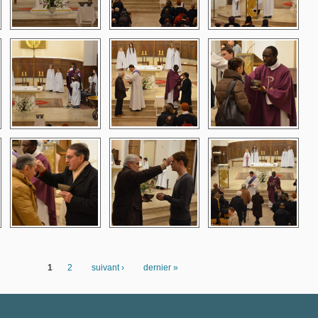
1
2
suivant ›
dernier »