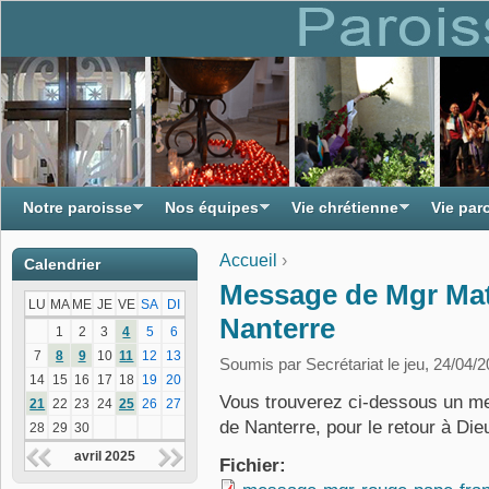
Notre paroisse
Nos équipes
Vie chrétienne
Vie par
Accueil
›
Calendrier
Vous êtes ici
Message de Mgr Mat
LU
MA
ME
JE
VE
SA
DI
Nanterre
1
2
3
4
5
6
7
8
9
10
11
12
13
Soumis par
Secrétariat
le jeu, 24/04/2
14
15
16
17
18
19
20
Vous trouverez ci-dessous un m
21
22
23
24
25
26
27
de Nanterre, pour le retour à Di
28
29
30
avril 2025
Fichier: