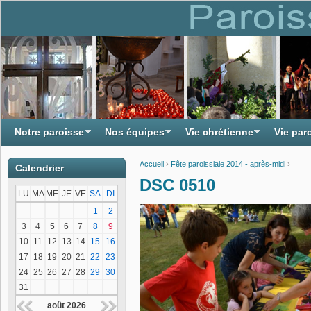
Notre paroisse
Nos équipes
Vie chrétienne
Vie par
Accueil
›
Fête paroissiale 2014 - après-midi
›
Calendrier
Vous êtes ici
DSC 0510
LU
MA
ME
JE
VE
SA
DI
1
2
3
4
5
6
7
8
9
10
11
12
13
14
15
16
17
18
19
20
21
22
23
24
25
26
27
28
29
30
31
août 2026