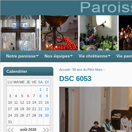
Notre paroisse
Nos équipes
Vie chrétienne
Vie par
Accueil
›
90 ans du Père Mars
›
Calendrier
Vous êtes ici
DSC 6053
LU
MA
ME
JE
VE
SA
DI
1
2
3
4
5
6
7
8
9
10
11
12
13
14
15
16
17
18
19
20
21
22
23
24
25
26
27
28
29
30
31
août 2026