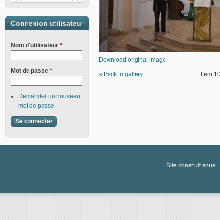
Connexion utilisateur
Nom d'utilisateur
*
Download original image
Mot de passe
*
« Back to gallery
Item 10
Demander un nouveau
mot de passe
Site construit sous
D