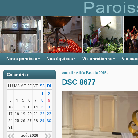
Notre paroisse
Nos équipes
Vie chrétienne
Vie par
Accueil
›
Veillée Pascale 2015
›
Calendrier
Vous êtes ici
DSC 8677
LU
MA
ME
JE
VE
SA
DI
1
2
3
4
5
6
7
8
9
10
11
12
13
14
15
16
17
18
19
20
21
22
23
24
25
26
27
28
29
30
31
août 2026