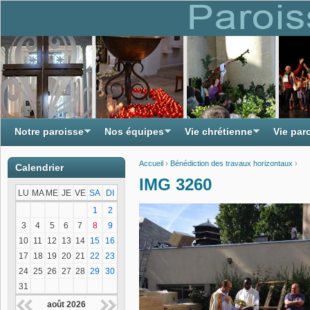
Notre paroisse
Nos équipes
Vie chrétienne
Vie par
Accueil
›
Bénédiction des travaux horizontaux
›
Calendrier
Vous êtes ici
IMG 3260
LU
MA
ME
JE
VE
SA
DI
1
2
3
4
5
6
7
8
9
10
11
12
13
14
15
16
17
18
19
20
21
22
23
24
25
26
27
28
29
30
31
août 2026