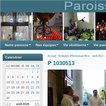
Notre paroisse
Nos équipes
Vie chrétienne
Vie par
Accueil
›
Institution d'Emmanuel Brun - avril 2013
›
Calendrier
Vous êtes ici
P 1030513
LU
MA
ME
JE
VE
SA
DI
1
2
3
4
5
6
7
8
9
10
11
12
13
14
15
16
17
18
19
20
21
22
23
24
25
26
27
28
29
30
31
août 2026