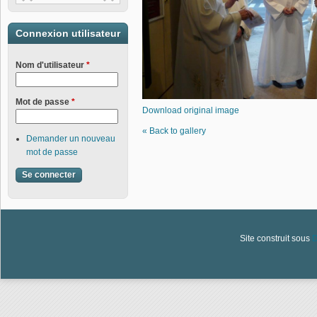
Connexion utilisateur
Nom d'utilisateur
*
Mot de passe
*
Download original image
« Back to gallery
Demander un nouveau
mot de passe
Site construit sous
D