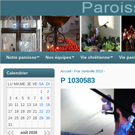
Notre paroisse
Nos équipes
Vie chrétienne
Vie par
Accueil
›
Frat Jambville 2013
›
Calendrier
Vous êtes ici
P 1030583
LU
MA
ME
JE
VE
SA
DI
1
2
3
4
5
6
7
8
9
10
11
12
13
14
15
16
17
18
19
20
21
22
23
24
25
26
27
28
29
30
31
août 2026