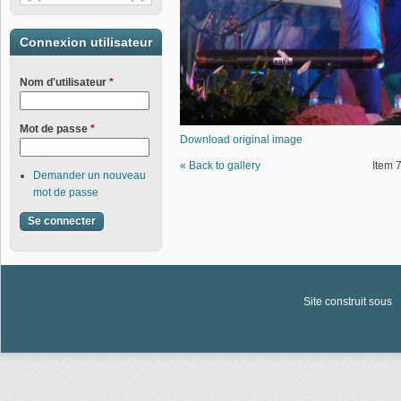
Connexion utilisateur
Nom d'utilisateur
*
Mot de passe
*
Download original image
« Back to gallery
Item 7
Demander un nouveau
mot de passe
Site construit sous
D