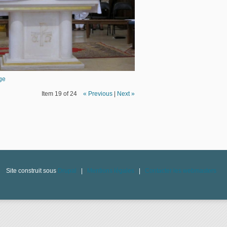
ge
Item 19 of 24
« Previous
|
Next »
Site construit sous
Drupal
|
Mentions légales
|
Contacter les webmasters