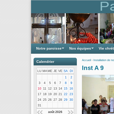
Notre paroisse
Nos équipes
Vie chré
Accueil
›
Installation de 
Calendrier
Vous êtes ici
Inst A 9
LU
MA
ME
JE
VE
SA
DI
1
2
3
4
5
6
7
8
9
10
11
12
13
14
15
16
17
18
19
20
21
22
23
24
25
26
27
28
29
30
31
août 2026