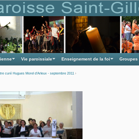
tienne
Vie paroissiale
Enseignement de la foi
Groupes
notre curé Hugues Morel d’Arleux - septembre 2011
›