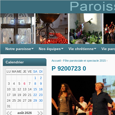
Notre paroisse
Nos équipes
Vie chrétienne
Vie par
Accueil
›
Fête paroissiale et spectacle 2015
›
Calendrier
Vous êtes ici
P 9200723 0
LU
MA
ME
JE
VE
SA
DI
1
2
3
4
5
6
7
8
9
10
11
12
13
14
15
16
17
18
19
20
21
22
23
24
25
26
27
28
29
30
31
août 2026