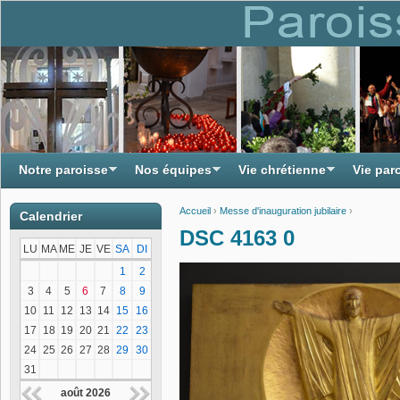
Notre paroisse
Nos équipes
Vie chrétienne
Vie par
Accueil
›
Messe d'inauguration jubilaire
›
Calendrier
Vous êtes ici
DSC 4163 0
LU
MA
ME
JE
VE
SA
DI
1
2
3
4
5
6
7
8
9
10
11
12
13
14
15
16
17
18
19
20
21
22
23
24
25
26
27
28
29
30
31
août 2026