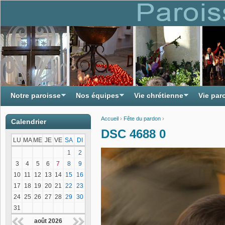
Notre paroisse
Nos équipes
Vie chrétienne
Vie par
Accueil
›
Fête du pardon
›
Calendrier
Vous êtes ici
DSC 4688 0
LU
MA
ME
JE
VE
SA
DI
1
2
3
4
5
6
7
8
9
10
11
12
13
14
15
16
17
18
19
20
21
22
23
24
25
26
27
28
29
30
31
août 2026