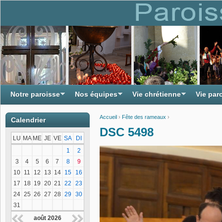
Notre paroisse
Nos équipes
Vie chrétienne
Vie par
Accueil
›
Fête des rameaux
›
Calendrier
Vous êtes ici
DSC 5498
LU
MA
ME
JE
VE
SA
DI
1
2
3
4
5
6
7
8
9
10
11
12
13
14
15
16
17
18
19
20
21
22
23
24
25
26
27
28
29
30
31
août 2026