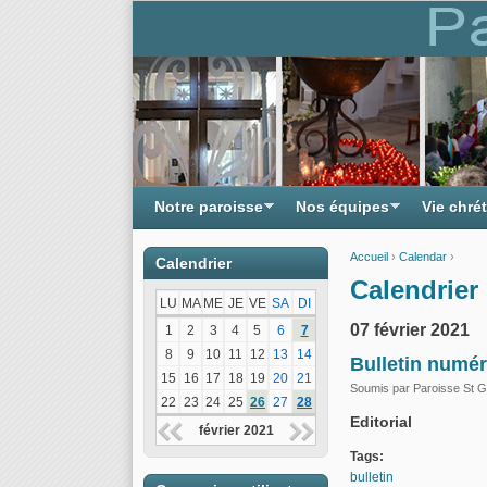
Notre paroisse
Nos équipes
Vie chré
Accueil
›
Calendar
›
Calendrier
Vous êtes ici
Calendrier 
LU
MA
ME
JE
VE
SA
DI
07 février 2021
1
2
3
4
5
6
7
8
9
10
11
12
13
14
Bulletin numér
15
16
17
18
19
20
21
Soumis par
Paroisse St Gi
22
23
24
25
26
27
28
Editorial
février 2021
Tags:
bulletin