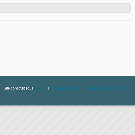
tin numéro 1101 du 7 février 2021
Site construit sous
Drupal
|
Mentions légales
|
Contacter les webmasters