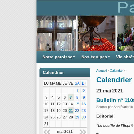
Notre paroisse
Nos équipes
Vie chré
Accueil
›
Calendar
›
Calendrier
Vous êtes ici
Calendrier 
LU
MA
ME
JE
VE
SA
DI
21 mai 2021
1
2
3
4
5
6
7
8
9
Bulletin n° 11
10
11
12
13
14
15
16
Soumis par
Secrétariat
le 
17
18
19
20
21
22
23
Editorial
24
25
26
27
28
29
30
31
"Le souffle de l'Esprit
mai 2021