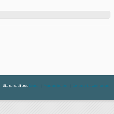
tin n° 1108 du 23 mai 2021
Site construit sous
Drupal
|
Mentions légales
|
Contacter les webmasters