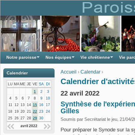
Notre paroisse
Nos équipes
Vie chrétienne
Vie par
Accueil
›
Calendar
›
Calendrier
Vous êtes ici
Calendrier d'activité
LU
MA
ME
JE
VE
SA
DI
22 avril 2022
1
2
3
4
5
6
7
8
9
10
Synthèse de l'expérie
11
12
13
14
15
16
17
Gilles
18
19
20
21
22
23
24
25
26
27
28
29
30
Soumis par
Secrétariat
le jeu, 21/04/2
avril 2022
Pour préparer le Synode sur la sy