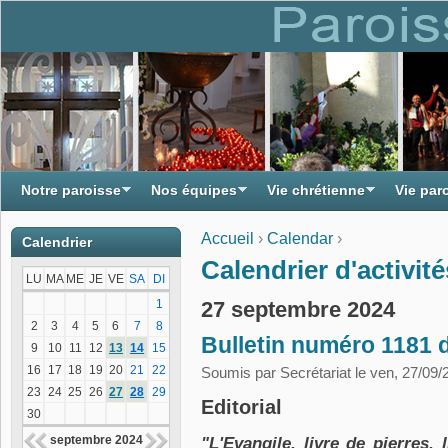
Notre paroisse
Nos équipes
Vie chrétienne
Vie par
Accueil
›
Calendar
›
Calendrier
Vous êtes ici
Calendrier d'activité
LU
MA
ME
JE
VE
SA
DI
27 septembre 2024
1
2
3
4
5
6
7
8
Bulletin numéro 1181 
9
10
11
12
13
14
15
16
17
18
19
20
21
22
Soumis par
Secrétariat
le ven, 27/09/
23
24
25
26
27
28
29
Editorial
30
septembre 2024
"L'Evangile, livre de pierres, 