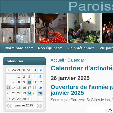
Notre paroisse
Nos équipes
Vie chrétienne
Vie par
Accueil
›
Calendar
›
Calendrier
Vous êtes ici
Calendrier d'activité
LU
MA
ME
JE
VE
SA
DI
26 janvier 2025
1
2
3
4
5
6
7
8
9
10
11
12
Ouverture de l'année j
13
14
15
16
17
18
19
janvier 2025
20
21
22
23
24
25
26
27
28
29
30
31
Soumis par
Paroisse St Gilles
le lun,
janvier 2025