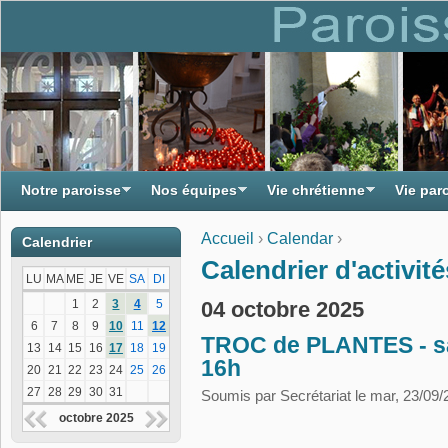
Notre paroisse
Nos équipes
Vie chrétienne
Vie par
Accueil
›
Calendar
›
Calendrier
Vous êtes ici
Calendrier d'activité
LU
MA
ME
JE
VE
SA
DI
04 octobre 2025
1
2
3
4
5
6
7
8
9
10
11
12
TROC de PLANTES - sa
13
14
15
16
17
18
19
16h
20
21
22
23
24
25
26
27
28
29
30
31
Soumis par
Secrétariat
le mar, 23/09/
octobre 2025