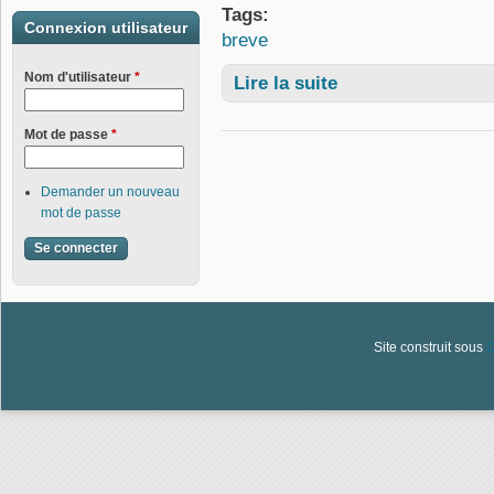
Tags:
Connexion utilisateur
breve
Nom d'utilisateur
*
Lire la suite
de TROC de PLANTES - s
Mot de passe
*
Demander un nouveau
mot de passe
Site construit sous
D