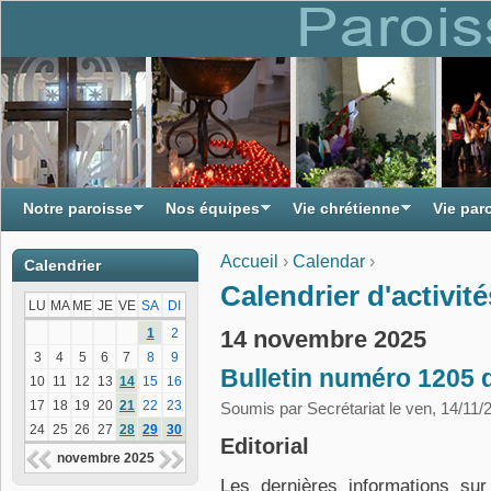
Notre paroisse
Nos équipes
Vie chrétienne
Vie par
Accueil
›
Calendar
›
Calendrier
Vous êtes ici
Calendrier d'activité
LU
MA
ME
JE
VE
SA
DI
14 novembre 2025
1
2
3
4
5
6
7
8
9
Bulletin numéro 1205
10
11
12
13
14
15
16
17
18
19
20
21
22
23
Soumis par
Secrétariat
le ven, 14/11/
24
25
26
27
28
29
30
Editorial
novembre 2025
Les dernières informations su