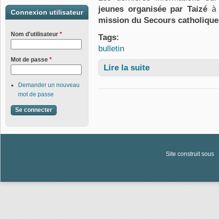
jeunes organisée par Taizé
à 
Connexion utilisateur
mission du Secours catholique
Nom d'utilisateur
*
Tags:
bulletin
Mot de passe
*
Lire la suite
de Bulletin numéro 1205
Demander un nouveau
mot de passe
Site construit sous
D