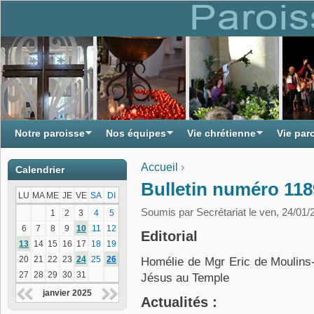
Notre paroisse
Nos équipes
Vie chrétienne
Vie par
Accueil
›
Calendrier
Vous êtes ici
Bulletin numéro 118
LU
MA
ME
JE
VE
SA
DI
Soumis par
Secrétariat
le ven, 24/01/
1
2
3
4
5
6
7
8
9
10
11
12
Editorial
13
14
15
16
17
18
19
20
21
22
23
24
25
26
Homélie de Mgr Eric de Moulins-
27
28
29
30
31
Jésus au Temple
janvier 2025
Actualités :