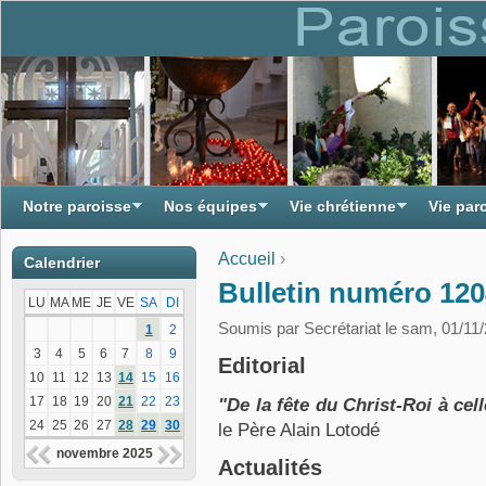
Notre paroisse
Nos équipes
Vie chrétienne
Vie par
Accueil
›
Calendrier
Vous êtes ici
Bulletin numéro 12
LU
MA
ME
JE
VE
SA
DI
Soumis par
Secrétariat
le sam, 01/11/
1
2
3
4
5
6
7
8
9
Editorial
10
11
12
13
14
15
16
17
18
19
20
21
22
23
"De la fête du Christ-Roi à cel
24
25
26
27
28
29
30
le Père Alain Lotodé
novembre 2025
Actualités