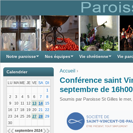
Notre paroisse
Nos équipes
Vie chrétienne
Vie par
Accueil
›
Calendrier
Vous êtes ici
Conférence saint Vi
LU
MA
ME
JE
VE
SA
DI
septembre de 16h00
1
2
3
4
5
6
7
8
Soumis par
Paroisse St Gilles
le mer,
9
10
11
12
13
14
15
16
17
18
19
20
21
22
23
24
25
26
27
28
29
30
septembre 2024