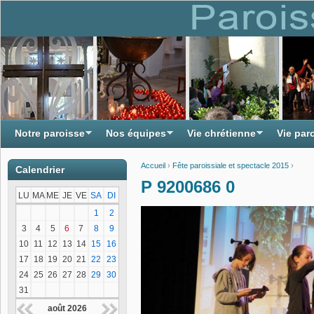
Notre paroisse
Nos équipes
Vie chrétienne
Vie par
Accueil
›
Fête paroissiale et spectacle 2015
›
Calendrier
Vous êtes ici
P 9200686 0
LU
MA
ME
JE
VE
SA
DI
1
2
3
4
5
6
7
8
9
10
11
12
13
14
15
16
17
18
19
20
21
22
23
24
25
26
27
28
29
30
31
août 2026