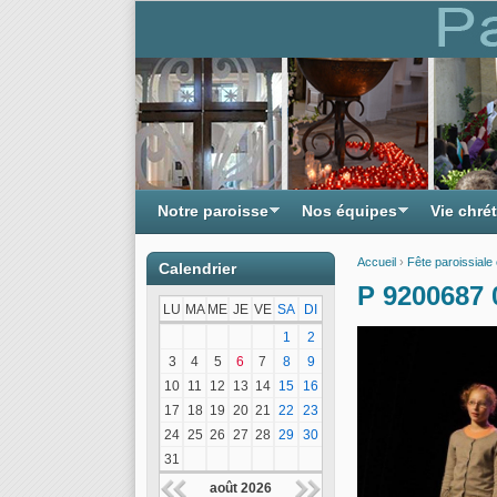
Notre paroisse
Nos équipes
Vie chré
Accueil
›
Fête paroissiale
Calendrier
Vous êtes ici
P 9200687 
LU
MA
ME
JE
VE
SA
DI
1
2
3
4
5
6
7
8
9
10
11
12
13
14
15
16
17
18
19
20
21
22
23
24
25
26
27
28
29
30
31
août 2026