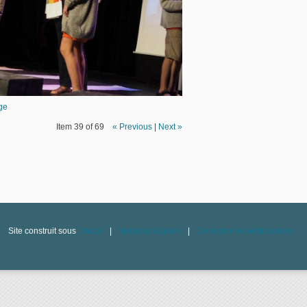
ge
Item 39 of 69
« Previous
|
Next »
Site construit sous
Drupal
|
Mentions légales
|
Contacter les webmasters