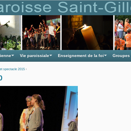
tienne
Vie paroissiale
Enseignement de la foi
Groupes
 et spectacle 2015
›
0