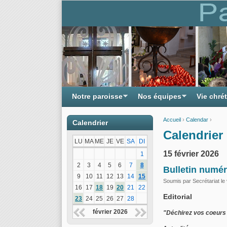
Notre paroisse
Nos équipes
Vie chré
Accueil
›
Calendar
›
Calendrier
Vous êtes ici
Calendrier 
LU
MA
ME
JE
VE
SA
DI
15 février 2026
1
2
3
4
5
6
7
8
Bulletin numér
9
10
11
12
13
14
15
Soumis par
Secrétariat
le 
16
17
18
19
20
21
22
Editorial
23
24
25
26
27
28
février 2026
"Déchirez vos coeurs