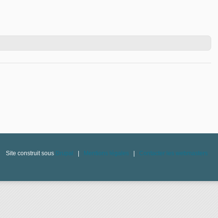
tin numéro 1211 du 15 février 2026
Site construit sous
Drupal
|
Mentions légales
|
Contacter les webmasters